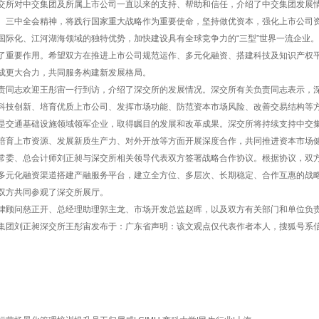
交所对中交集团及所属上市公司一直以来的支持、帮助和信任，介绍了中交集团发展
、三中全会精神，将践行国家重大战略作为重要使命，坚持做优资本，强化上市公司
国际化、江河湖海领域的独特优势，加快建设具有全球竞争力的“三型”世界一流企业
了重要作用。希望双方在推进上市公司规范运作、多元化融资、搭建科技及知识产权
成更大合力，共同服务构建新发展格局。
责同志欢迎王彤宙一行到访，介绍了深交所的发展情况。深交所有关负责同志表示，深
科技创新、培育优质上市公司、发挥市场功能、防范资本市场风险、改善交易结构等
是交通基础设施领域领军企业，取得瞩目的发展和改革成果。深交所将持续支持中交
培育上市资源、发展新质生产力、对外开放等方面开展深度合作，共同推进资本市场
常委、总会计师刘正昶与深交所相关领导代表双方签署战略合作协议。根据协议，双
多元化融资渠道搭建产融服务平台，建立全方位、多层次、长期稳定、合作互惠的战
双方共同参观了深交所展厅。
律顾问慈正开、总经理助理郭主龙、市场开发总监赵晖，以及双方有关部门和单位负
集团刘正昶深交所王彤宙发布于：广东省声明：该文观点仅代表作者本人，搜狐号系