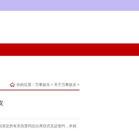
你的位置：
万事娱乐
>
关于万事娱乐
>
议
与深交所有关负责同志出席仪式见证签约，并就