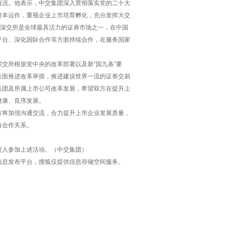
情况。他表示，中交集团深入贯彻落实党的二十大
资本运作，重视企业上市培育孵化，充分发挥大交
。深交所是全球最具活力的证券市场之一，在中国
平台、深化国际合作等方面持续合作，在服务国家
交所根据党中央的改革部署以及新“国九条”要
方面推进改革举措，推进建设世界一流的证券交易
集团及所属上市公司改革发展，希望双方在提升上
健康、良序发展。
方将加强沟通交流，合力提升上市企业发展质量，
略合作关系。
责人参加上述活动。（中交集团）
信息发布平台，搜狐仅提供信息存储空间服务。