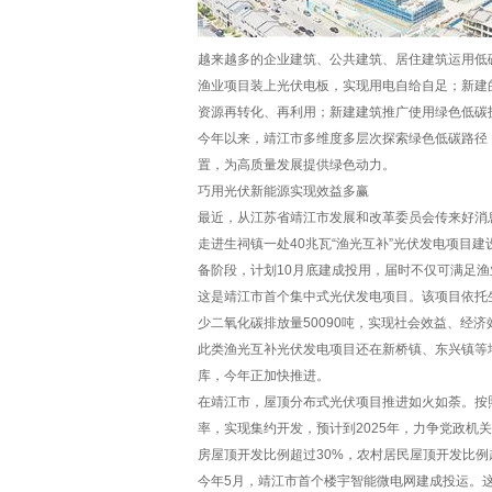
越来越多的企业建筑、公共建筑、居住建筑运用低
渔业项目装上光伏电板，实现用电自给自足；新建
资源再转化、再利用；新建建筑推广使用绿色低碳
今年以来，靖江市多维度多层次探索绿色低碳路径
置，为高质量发展提供绿色动力。
巧用光伏新能源实现效益多赢
最近，从江苏省靖江市发展和改革委员会传来好消
走进生祠镇一处40兆瓦“渔光互补”光伏发电项目
备阶段，计划10月底建成投用，届时不仅可满足渔
这是靖江市首个集中式光伏发电项目。该项目依托生
少二氧化碳排放量50090吨，实现社会效益、经
此类渔光互补光伏发电项目还在新桥镇、东兴镇等地
库，今年正加快推进。
在靖江市，屋顶分布式光伏项目推进如火如荼。按
率，实现集约开发，预计到2025年，力争党政机
房屋顶开发比例超过30%，农村居民屋顶开发比例
今年5月，靖江市首个楼宇智能微电网建成投运。