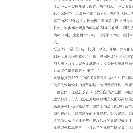
生活垃圾分类投放桶，改造垃圾中转站和垃圾收集
标小区86个、垃圾分类试点镇7个，农村生活垃圾无
靖江自2018年起大力推进再生资源废品回收网与
载体、城乡回收网点为终端的“链条式作业、闭环型管
璃4910吨、废塑料3208吨、旧轮胎105吨、泡
成。
“无废城市”是以创新、协调、绿色、开放、共享
利用，最大限度减少填埋量，将固体废物环境影响
加大投入力度，完善设施建设，提高分类投放准确
新建绿色建筑群走“生态范儿”
走进总投资52亿元的凯飞民用航空结构件生产制
使用的设施设备均是节能型，包括节能灯具、节能
一路朝南，走进总投资10亿元的迈能产业园一期建
建筑标准，工人们正在外墙细致地安装国际高标准
采用多种低碳节能技术，致力于为全球能源行业树
如今在靖江，越来越多的企业建筑、公共建筑、居住建
块等项目获得了江苏省住建厅颁发的建筑能效测评等
建筑能效指标要求。经过多年的建筑节能发展，靖江