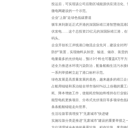
投运后，可实现该公司后勤区域能源供应清洁化、
微电网建设的一个示范。
企业“上新”走绿色低碳赛道
驱车来到新近正式开港的深国际靖江港智慧物流港
伏发电……这个总投资23亿元的深国际靖江港，在
码头。
企业开创长江岸线港口物流企业先河，建设全封闭
防护”装置，实现物料从卸货、输送、储存、装货
电量最多的光伏电站，预计3个料仓可覆盖8万平方
还全力推进水环境污染防治，配备船舶生活污水接
一系列举措树立起了港口标杆示范。
绿色发展是高质量发展的底色，越来越多的靖江企业
占船用锚链和系泊链全球市场60%以上份额的重
耗、降本增效工作，使能耗控制始终维持在行业较
能型电机更换项目、分布式光伏项目等多项绿色低
条条船舶锚链走向世界。
生活垃圾零填埋按下“无废城市”快进键
实施垃圾分类是推进“无废城市”建设的重要举措
方位清理城乡各地的暴露垃圾、积存垃圾、废弃物