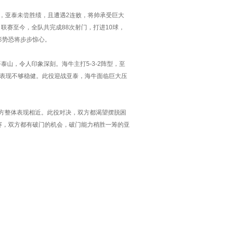
赛，亚泰未尝胜绩，且遭遇2连败，将帅承受巨大
。联赛至今，全队共完成88次射门，打进10球，
形势恐将步步惊心。
泰山，令人印象深刻。海牛主打5-3-2阵型，至
球，表现不够稳健。此役迎战亚泰，海牛面临巨大压
，双方整体表现相近。此役对决，双方都渴望摆脱困
赛，双方都有破门的机会，破门能力稍胜一筹的亚