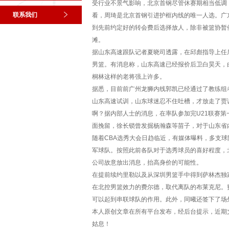
受行业不景气影响，北京首钢尽管休赛期相当低调
联系我们
看，周琦是北京首钢引进护框内线的唯一人选。广
到先前约定好的转会费后选择放人，除非被篮协暂
滩。
据山东高速跟队记者夏晓司透露，在邱彪指导上任
男篮。有消息称，山东高速已经报价后卫白昊天，
桐林这样的老将强上许多。
据悉，目前前广州龙狮内线郭凯已经通过了教练组
山东高速试训，山东球迷忍不住吐槽，才放走了贾
啊？据内部人士的消息，在率队参加完U21联赛
面挽留，徐长锁曾发掘杨瀚森等苗子，对于山东省
随着CBA选秀大会日趋临近，有媒体曝料，多支
军球队。按照此前各队对于选秀球员的喜好程度，
公司故意放出消息，抬高身价的可能性。
在提前续约里勒以及从深圳男篮手中得到萨林杰独
在北控男篮效力的费尔德，取代离队的布莱克尼。
可以起到串联球队的作用。此外，同曦还签下了场
本人原创文章在所有平台发布，经后台提示，近期
姑息！