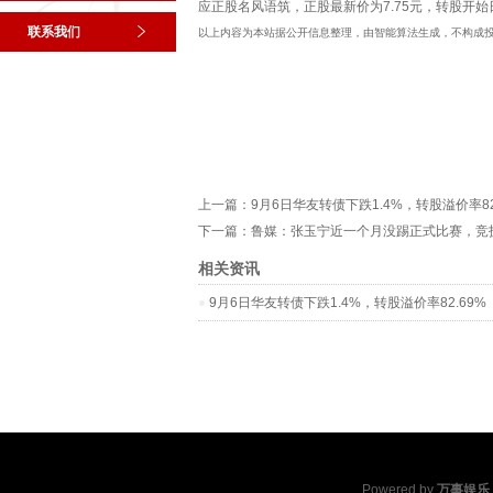
应正股名风语筑，正股最新价为7.75元，转股开始日为
联系我们
以上内容为本站据公开信息整理，由智能算法生成，不构成
上一篇：
9月6日华友转债下跌1.4%，转股溢价率82
下一篇：
鲁媒：张玉宁近一个月没踢正式比赛，竞
相关资讯
9月6日华友转债下跌1.4%，转股溢价率82.69%
Powered by
万事娱乐