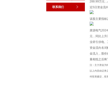
288.99万元
联系我们
近5日资金流
该股主要指标
唐源电气202
元，同比上升31
业牵引供电、
资金流向名词
金流入，股价
量相抵之后剩
注：主力资金为
以上内容由证券之
何投资建议，投