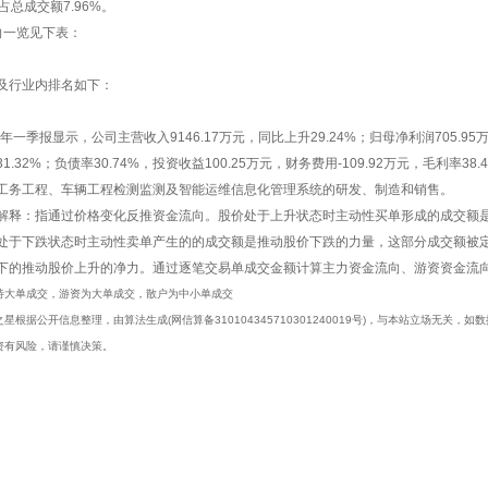
，占总成交额7.96%。
向一览见下表：
及行业内排名如下：
4年一季报显示，公司主营收入9146.17万元，同比上升29.24%；归母净利润705.95万
.32%；负债率30.74%，投资收益100.25万元，财务费用-109.92万元，毛利率38
工务工程、车辆工程检测监测及智能运维信息化管理系统的研发、制造和销售。
解释：指通过价格变化反推资金流向。股价处于上升状态时主动性买单形成的成交额
处于下跌状态时主动性卖单产生的的成交额是推动股价下跌的力量，这部分成交额被
下的推动股价上升的净力。通过逐笔交易单成交金额计算主力资金流向、游资资金流
特大单成交，游资为大单成交，散户为中小单成交
星根据公开信息整理，由算法生成(网信算备310104345710301240019号)，与本站立场无关
资有风险，请谨慎决策。