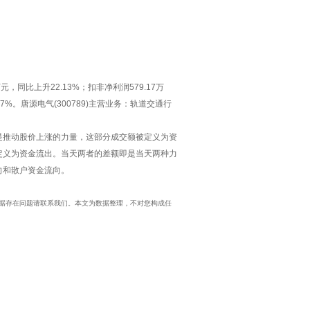
元，同比上升22.13%；扣非净利润579.17万
.47%。唐源电气(300789)主营业务：轨道交通行
是推动股价上涨的力量，这部分成交额被定义为资
定义为资金流出。当天两者的差额即是当天两种力
向和散户资金流向。
，如数据存在问题请联系我们。本文为数据整理，不对您构成任